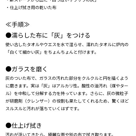
・仕上げ拭き用の乾いた布
≪手順≫
●
濡らした布に「灰」をつける
使い古したタオルやウエスを水で湿らせ、濡れたタオルに炉内の
「白くて細かい灰」をちょんちょんと付けます。
●
ガラスを磨く
灰のついた布で、ガラスの汚れた部分をクルクルと円を描くよう
に磨きます。実は「灰」はアルカリ性。酸性の油汚れ（煤やター
ル）を中和して分解する力を持っています。さらに、灰の微粒子
が研磨剤（クレンザー）の役割も果たしてくれるため、驚くほど
スルスルと汚れが落ちていくはずです。
●
仕上げ拭き
汚れが浮いてきたら、綺麗な面や別の布で拭き取ります。