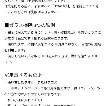
作業を始める前に、まずはこの「3つの鉄則」を確認してくださ
い。これを守れば失敗はありません！
■ガラス掃除 3つの鉄則
・完全に冷えている時に行う（火傷・破損防止） ※熱いガラスに
水拭きは厳禁です！割れる危険があります。
・濡れたタオルに白い灰をつける ※洗剤ではなく、自然の研磨剤
を利用します。
・優しく磨いて拭き取る ※力を入れすぎず、汚れを溶かすイメー
ジで。
≪用意するもの≫
・使い古したタオル、またはウエス
※キッチンペーパーでも代用可能ですが、綿（コットン）の
布の方が力が入りやすくおすすめです。
・水（小皿に入れておく）
・薪ストーブから出た「白っぽいサラサラの灰」